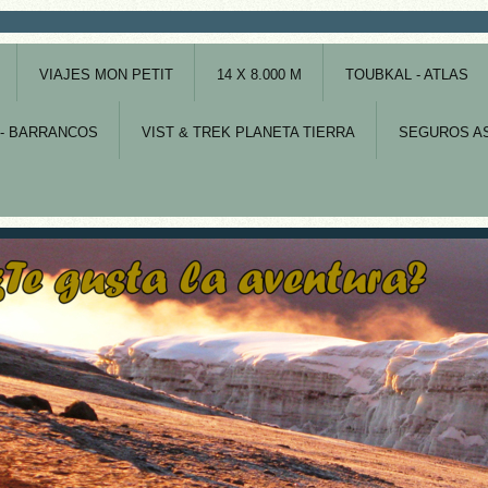
VIAJES MON PETIT
14 X 8.000 M
TOUBKAL - ATLAS
- BARRANCOS
VIST & TREK PLANETA TIERRA
SEGUROS AS