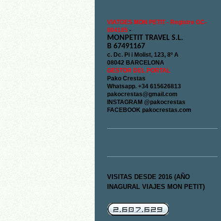
VIATGES MON PETIT - Registre GC-
004105
-
MONPETIT TRAVEL S.L.
B 67491167
c. Dc. Pi i Molist, 123, 8º A
08042 BARCELONA
GESTOR DEL PORTAL
Pako Crestas
Whatsapp. +34 615626813
pakocrestas@gmail.com
INSTAGRAM @pakocrestas
FACEBOOK pakocrestas.com
VISITAS DESDE 2016 (AÑO
INAGURAL VIAJES MON PETIT)