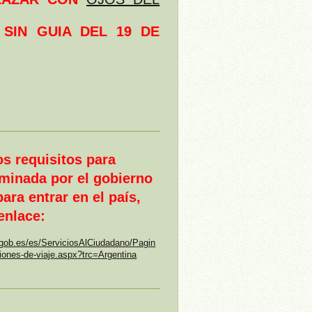
SIN GUIA DEL 19 DE
os requisitos para
rminada por el gobierno
ara entrar en el país,
 enlace:
.gob.es/es/ServiciosAlCiudadano/Pagin
iones-de-viaje.aspx?trc=Argentina