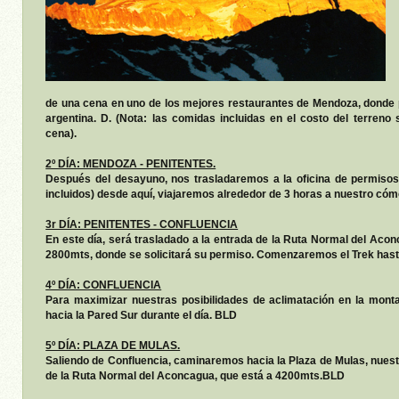
de una cena en uno de los mejores restaurantes de Mendoza, donde 
argentina. D. (Nota: las comidas incluidas en el costo del terren
cena).
2º DÍA: MENDOZA - PENITENTES.
Después del desayuno, nos trasladaremos a la oficina de permisos
incluidos) desde aquí, viajaremos alrededor de 3 horas a nuestro cóm
3r DÍA: PENITENTES - CONFLUENCIA
En este día, será trasladado a la entrada de la Ruta Normal del Acon
2800mts, donde se solicitará su permiso. Comenzaremos el Trek ha
4º DÍA: CONFLUENCIA
Para maximizar nuestras posibilidades de aclimatación en la mont
hacia la Pared Sur durante el día. BLD
5º DÍA: PLAZA DE MULAS.
Saliendo de Confluencia, caminaremos hacia la Plaza de Mulas, nue
de la Ruta Normal del Aconcagua, que está a 4200mts.BLD