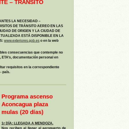
TE – TRANSITO
ANTES LA NECESIDAD –
ISITOS DE TRÁNSITO AEREO EN LAS
IUDAD DE ORIGEN Y LA CIUDAD DE
CTUALIZADA ESTÁ DISPONIBLE EN LA
ES:
www.exteriores.gob.es
o en la web
osibles consecuencias que contemple no
to, ETA’s, documentación personal en
ltar requisitos en la correspondiente
- país.
Programa ascenso
Aconcagua plaza
mulas (20 días)
1r DÍA: LLEGADA A MENDOZA.
Nos reciben al llegar al aeropuerto de