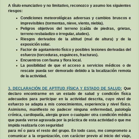
A título enunciativo y no limitativo, reconozco y asumo los siguientes
riesgos:
Condiciones meteorológicas adversas y cambios bruscos e
imprevisibles (tormentas, nieve, viento, niebla).
Peligros objetivos del terreno (caída de piedras, grietas,
terreno resbaladizo o irregular, aludes).
Riesgos derivados de la altitud (mal de altura) y de la
exposición solar.
Factor de agotamiento físico y posibles lesiones derivadas del
esfuerzo (torceduras, esguinces, fracturas).
Encuentros con fauna y flora local.
La posibilidad de que el acceso a servicios médicos o de
rescate pueda ser demorado debido a la localización remota
de la actividad.
3. DECLARACIÓN DE APTITUD FÍSICA Y ESTADO DE SALUD:
Que
declaro encontrarme en un estado de salud y condición física
adecuados para participar en la actividad descrita, cuyo nivel de
esfuerzo se adapta a mis conocimientos, experiencia y nivel físico.
Asimismo, manifiesto no padecer ninguna enfermedad, patología
crónica, cardiopatía, alergia grave o cualquier otra condición médica
que pueda verse agravada por la práctica de esta actividad o que me
impida realizarla con seguridad
para mí o para el resto del grupo. En todo caso, me comprometo a
comunicar a la organización, con carácter previo al inicio del viaje,