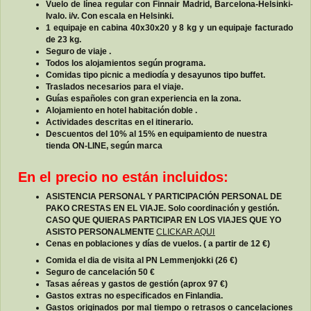
Vuelo de línea regular con Finnair Madrid, Barcelona-Helsinki-
Ivalo. i/v. Con escala en Helsinki.
1 equipaje en cabina 40x30x20 y 8 kg y un equipaje facturado
de 23 kg.
Seguro de viaje .
Todos los alojamientos según programa.
Comidas tipo picnic a mediodía y desayunos tipo buffet.
Traslados necesarios para el viaje.
Guías españoles con gran experiencia en la zona.
Alojamiento en hotel habitación doble .
Actividades descritas en el itinerario.
Descuentos del 10% al 15% en equipamiento de nuestra
tienda ON-LINE, según marca
En el precio no están incluidos:
ASISTENCIA PERSONAL Y PARTICIPACIÓN PERSONAL DE
PAKO CRESTAS EN EL VIAJE. Solo coordinación y gestión.
CASO QUE QUIERAS PARTICIPAR EN LOS VIAJES QUE YO
ASISTO PERSONALMENTE
CLICKAR AQUI
Cenas en poblaciones y días de vuelos. ( a partir de 12 €)
Comida el dia de visita al PN Lemmenjokki (26 €)
Seguro de cancelación 50 €
Tasas aéreas y gastos de gestión (aprox 97 €)
Gastos extras no especificados en Finlandia.
Gastos originados por mal tiempo o retrasos o cancelaciones