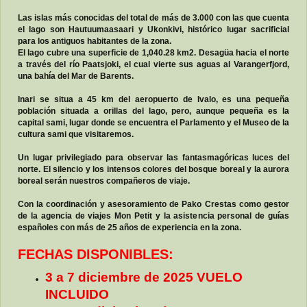
Las islas más conocidas del total de más de 3.000 con las que cuenta
el lago son Hautuumaasaari y Ukonkivi, histórico lugar sacrificial
para los antiguos habitantes de la zona.
El lago cubre una superficie de 1,040.28 km2. Desagüa hacia el norte
a través del río Paatsjoki, el cual vierte sus aguas al Varangerfjord,
una bahía del Mar de Barents.
Inari se situa a 45 km del aeropuerto de Ivalo, es una pequeña
población situada a orillas del lago, pero, aunque pequeña es la
capital sami, lugar donde se encuentra el Parlamento y el Museo de la
cultura sami que visitaremos.
Un lugar privilegiado para observar las fantasmagóricas luces del
norte. El silencio y los intensos colores del bosque boreal y la aurora
boreal serán nuestros compañeros de viaje.
Con la coordinación y asesoramiento de Pako Crestas como gestor
de la agencia de viajes Mon Petit y la asistencia personal de guías
españoles con más de 25 años de experiencia en la zona.
FECHAS DISPONIBLES:
3 a 7 diciembre de 2025 VUELO
INCLUIDO