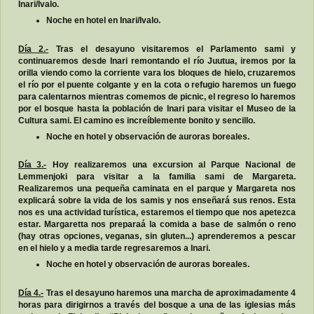
Inari/Ivalo.
Noche en hotel en Inari/Ivalo.
Día 2.-
Tras el desayuno visitaremos el Parlamento sami y
continuaremos desde Inari remontando el río Juutua, iremos por la
orilla viendo como la corriente vara los bloques de hielo, cruzaremos
el río por el puente colgante y en la cota o refugio haremos un fuego
para calentarnos mientras comemos de picnic, el regreso lo haremos
por el bosque hasta la población de Inari para visitar el Museo de la
Cultura sami. El camino es increíblemente bonito y sencillo.
Noche en hotel y observación de auroras boreales.
Día 3.-
Hoy realizaremos una excursion al Parque Nacional de
Lemmenjoki para visitar a la familia sami de Margareta.
Realizaremos una pequeña caminata en el parque y Margareta nos
explicará sobre la vida de los samis y nos enseñará sus renos. Esta
nos es una actividad turística, estaremos el tiempo que nos apetezca
estar. Margaretta nos preparaá la comida a base de salmón o reno
(hay otras opciones, veganas, sin gluten...) aprenderemos a pescar
en el hielo y a media tarde regresaremos a Inari.
Noche en hotel y observación de auroras boreales.
Día 4.-
Tras el desayuno haremos una marcha de aproximadamente 4
horas para dirigirnos a través del bosque a una de las iglesias más