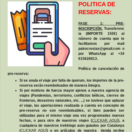
POLITICA DE
RESERVAS:
FASE 1: PRE-
INSCRIPCIÓN.
Transferenc
ia (IMPORTE 150€) al
número de cuenta que te
facilitamos por mail
pakocrestas@gmail.com o
por WhatsApp al +34
615626813.
Política de cancelación de
pre-reserva:
Si se anula el viaje por falta de quorum, los importes de la pre-
reserva serán reembolsados de manera íntegra.
Si por motivos de fuerza mayor ajenos a nuestra agencia de
viajes (Pandemias, terrorismo, conflictos bélicos, cierres de
fronteras, desastres naturales, etc. ...) se tuviese que aplazar
el viaje, las aportaciones realizada a cuenta en concepto de
pre-reserva no son reembolsables, si bien pueden ser
utilizadas para el mismo viaje una vez programadas nuevas
fechas, o para otro de nuestros viajes (
CLICKAR AQUÍ
), a
cualquiera de nuestros trekkings auto guiados por Catalunya
(
CLICKAR AQUÍ
) o en artículos de nuestra tienda on-line