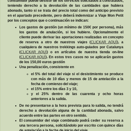
consumidor puede desistir de los servicios solicitados a contratados,
teniendo derecho a la devolución de las cantidades que hubiera
abonado, tanto si se trata del precio total como del anticipo previsto
en el apartado precedente, pero deberá indemnizar a Viaje Mon Petit
por los conceptos que o continuación se indican:
Los gastos de gestión (un mínimo de 150€ por persona), más
los gastos de anulación, si los hubiere. Opcionalmente el
cliente puede derivar las aportaciones realizadas en concepto
de reserva a otro de nuestros viajes (
CLICKAR AQUÍ
), a
cualquiera de nuestros trekkings auto-guiados por Catalunya
(
CLICKAR AQUÍ
) o en artículos de nuestra tienda on-line
(
CLICKAR AQUÍ
). En estos tres casos no se aplicarán gastos
de los 150,00 euros gestión
Una penalización, consistente en
el 5% del total del viaje si el desistimiento se produce
con más de 10 días y menos de 15 de antelación a la
fecha de comienzo del viaje;
el 15% entre los días 3 y 10,
y el 25% dentro de las cuarenta y ocho horas
anteriores a la salida.
De no presentarse a la hora prevista para lo salida, no tendrá
derecho a devolución alguna de la cantidad abonada, salvo
acuerdo entre las partes en otro sentido.
El consumidor del viaje combinado podrá ceder su reserva a
una tercera persona, solicitándolo por escrito con quince días
de antelación a la fecha de inicio del viaje.