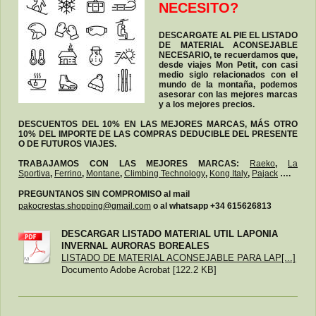
NECESITO?
DESCARGATE AL PIE EL LISTADO
DE MATERIAL ACONSEJABLE
NECESARIO, te recuerdamos que,
desde viajes Mon Petit, con casi
medio siglo relacionados con el
mundo de la montaña, podemos
asesorar con las mejores marcas
y a los mejores precios.
DESCUENTOS DEL 10% EN LAS MEJORES MARCAS, MÁS OTRO
10% DEL IMPORTE DE LAS COMPRAS DEDUCIBLE DEL PRESENTE
O DE FUTUROS VIAJES.
TRABAJAMOS CON LAS MEJORES MARCAS:
Raeko
,
La
Sportiva
,
Ferrino
,
Montane
,
Climbing Technology
,
Kong Italy
,
Pajack
….
PREGUNTANOS SIN COMPROMISO al mail
pakocrestas.shopping@gmail.com
o al whatsapp +34 615626813
DESCARGAR LISTADO MATERIAL UTIL LAPONIA
INVERNAL AURORAS BOREALES
LISTADO DE MATERIAL ACONSEJABLE PARA LAP[...]
Documento Adobe Acrobat [122.2 KB]