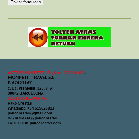
VIATGES MON PETIT - Registre GC-004105
-
MONPETIT TRAVEL S.L.
B 67491167
c. Dc. Pi i Molist, 123, 8º A
08042 BARCELONA
GESTOR DEL PORTAL
Pako Crestas
Whatsapp. +34 615626813
pakocrestas@gmail.com
INSTAGRAM @pakocrestas
FACEBOOK pakocrestas.com