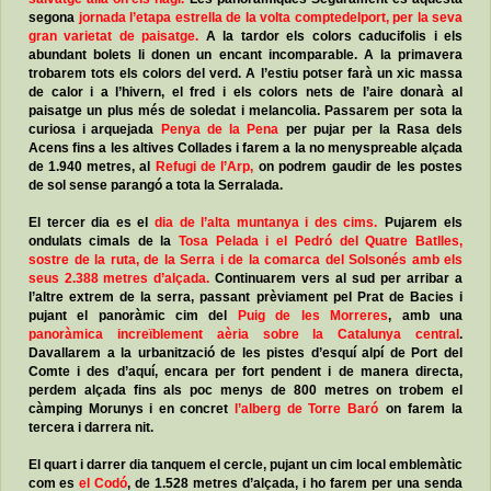
segona
jornada l’etapa estrella de la volta comptedelport, per la seva
gran varietat de paisatge.
A la tardor els colors caducifolis i els
abundant bolets li donen un encant incomparable. A la primavera
trobarem tots els colors del verd. A l’estiu potser farà un xic massa
de calor i a l’hivern, el fred i els colors nets de l’aire donarà al
paisatge un plus més de soledat i melancolia. Passarem per sota la
curiosa i arquejada
Penya de la Pena
per pujar per la Rasa dels
Acens fins a les altives Collades i farem a la no menyspreable alçada
de 1.940 metres, al
Refugi de l’Arp,
on podrem gaudir de les postes
de sol sense parangó a tota la Serralada.
El tercer dia es el
dia de l’alta muntanya i des cims.
Pujarem els
ondulats cimals de la
Tosa Pelada i el Pedró del Quatre Batlles,
sostre de la ruta, de la Serra i de la comarca del Solsonés amb els
seus 2.388 metres d’alçada.
Continuarem vers al sud per arribar a
l’altre extrem de la serra, passant prèviament pel Prat de Bacies i
pujant el panoràmic cim del
Puig de les Morreres
, amb una
panoràmica increïblement aèria sobre la Catalunya central
.
Davallarem a la urbanització de les pistes d’esquí alpí de Port del
Comte i des d’aquí, encara per fort pendent i de manera directa,
perdem alçada fins als poc menys de 800 metres on trobem el
càmping Morunys i en concret
l’alberg de Torre Baró
on farem la
tercera i darrera nit.
El quart i darrer dia tanquem el cercle, pujant un cim local emblemàtic
com es
el Codó
, de 1.528 metres d’alçada, i ho farem per una senda