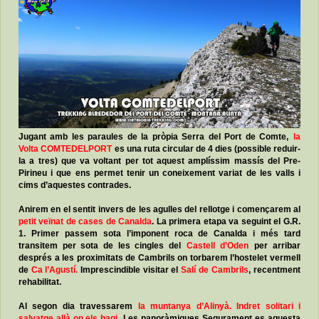
Jugant amb les paraules de la pròpia Serra del Port de Comte,
la
Volta COMTEDELPORT
es una ruta circular de 4 dies (possible reduir-
la a tres) que va voltant per tot aquest amplíssim massís del Pre-
Pirineu i que ens permet tenir un coneixement variat de les valls i
cims d’aquestes contrades.
Anirem en el sentit invers de les agulles del rellotge i començarem al
petit veïnat de cases de Canalda
. La primera etapa va seguint el G.R.
1. Primer passem sota l’imponent roca de Canalda i més tard
transitem per sota de les cingles del
Castell d’Oden
per arribar
després a les proximitats de Cambrils on torbarem l’hostelet vermell
de
Ca l’Agustí.
Imprescindible visitar el
Salí de Cambrils
, recentment
rehabilitat.
Al segon dia travessarem
la muntanya d’Alinyà. Indret solitari i
salvatge allà on els hagi.
Les panoràmiques Segurament es aquesta