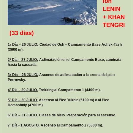
ión
LENIN
+ KHAN
TENGRI
(33 días)
1r Día – 26 JULIO:
Ciudad de Osh – Campamento Base Achyk-Tash
(3600 m).
2º Día – 27 JULIO:
Aclimatación en el Campamento Base, caminata
hasta la cascada.
3r Día – 28 JULIO.
Ascenso de aclimatación a la cresta del pico
Petrovsky.
4º Día – 29 JULIO.
Trekking al Campamento 1 (4400 m).
5º Día – 30 JULIO.
Ascenso al Pico Yukhin (5100 m) o al Pico
Domashniy (4700 m).
6º Día – 31 JULIO.
Clases de hielo. Preparación para el ascenso.
7º Día - 1 AGOSTO.
Ascenso al Campamento 2 (5300 m).