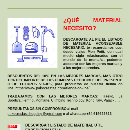
¿QUÉ MATERIAL
NECESITO?
DESCARGATE AL PIE EL LISTADO
DE MATERIAL ACONSEJABLE
NECESARIO, te recuerdamos que,
desde viajes Mon Petit, con casi
medio siglo relacionados con el
mundo de la montaña, podemos
asesorar con las mejores marcas y
a los mejores precios.
DESCUENTOS DEL 10% EN LAS MEJORES MARCAS, MÁS OTRO
10% DEL IMPORTE DE LAS COMPRAS DEDUCIBLE DEL PRESENTE
O DE FUTUROS VIAJES, para productos de nuestra tienda on
line:
https://www.pakocrestas.com/tienda-on-line/
TRABAJAMOS CON LAS MEJORES MARCAS:
Raeko
,
La
Sportiva
,
Ferrino
,
Montane
,
Climbing Technology
,
Kong Italy
,
Pajack
….
PREGUNTANOS SIN COMPROMISO al mail
pakocrestas.shopping@gmail.com
o al whatsapp +34 615626813
DESCARGAR LISTADO DE MATERIAL UTIL