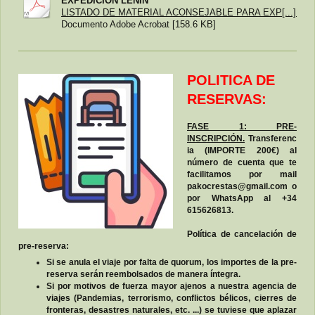
EXPEDICION LENIN
LISTADO DE MATERIAL ACONSEJABLE PARA EXP[...]
Documento Adobe Acrobat [158.6 KB]
POLITICA DE
RESERVAS:
FASE 1: PRE-
INSCRIPCIÓN.
Transferenc
ia (IMPORTE 200€) al
número de cuenta que te
facilitamos por mail
pakocrestas@gmail.com o
por WhatsApp al +34
615626813.
Política de cancelación de
pre-reserva:
Si se anula el viaje por falta de quorum, los importes de la pre-
reserva serán reembolsados de manera íntegra.
Si por motivos de fuerza mayor ajenos a nuestra agencia de
viajes (Pandemias, terrorismo, conflictos bélicos, cierres de
fronteras, desastres naturales, etc. ...) se tuviese que aplazar