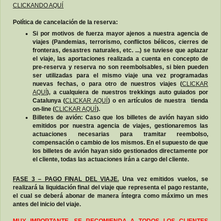
CLICKANDO AQUÍ
Política de cancelación de la reserva:
Si por motivos de fuerza mayor ajenos a nuestra agencia de
viajes (Pandemias, terrorismo, conflictos bélicos, cierres de
fronteras, desastres naturales, etc. ...) se tuviese que aplazar
el viaje, las aportaciones realizada a cuenta en concepto de
pre-reserva y reserva no son reembolsables, si bien pueden
ser utilizadas para el mismo viaje una vez programadas
nuevas fechas, o para otro de nuestros viajes (
CLICKAR
AQUÍ
), a cualquiera de nuestros trekkings auto guiados por
Catalunya (
CLICKAR AQUÍ
) o en artículos de nuestra tienda
on-line (
CLICKAR AQUÍ
).
Billetes de avión: Caso que los billetes de avión hayan sido
emitidos por nuestra agencia de viajes, gestionaremos las
actuaciones necesarias para tramitar reembolso,
compensación o cambio de los mismos. En el supuesto de que
los billetes de avión hayan sido gestionados directamente por
el cliente, todas las actuaciones irán a cargo del cliente.
FASE 3 – PAGO FINAL DEL VIAJE.
Una vez emitidos vuelos, se
realizará la liquidación final del viaje que representa el pago restante,
el cual se deberá abonar de manera íntegra como máximo un mes
antes del inicio del viaje.