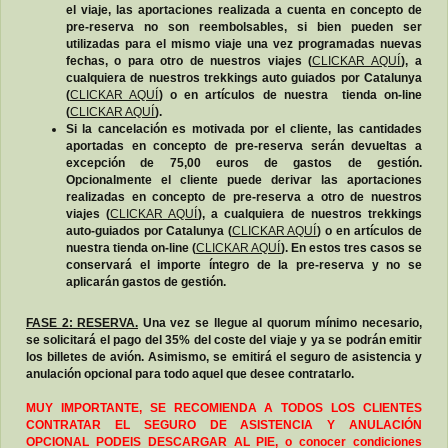
el viaje, las aportaciones realizada a cuenta en concepto de
pre-reserva no son reembolsables, si bien pueden ser
utilizadas para el mismo viaje una vez programadas nuevas
fechas, o para otro de nuestros viajes (
CLICKAR AQUÍ
), a
cualquiera de nuestros trekkings auto guiados por Catalunya
(
CLICKAR AQUÍ
) o en artículos de nuestra tienda on-line
(
CLICKAR AQUÍ
).
Si la cancelación es motivada por el cliente, las cantidades
aportadas en concepto de pre-reserva serán devueltas a
excepción de 75,00 euros de gastos de gestión.
Opcionalmente el cliente puede derivar las aportaciones
realizadas en concepto de pre-reserva a otro de nuestros
viajes (
CLICKAR AQUÍ
), a cualquiera de nuestros trekkings
auto-guiados por Catalunya (
CLICKAR AQUÍ
) o en artículos de
nuestra tienda on-line (
CLICKAR AQUÍ
). En estos tres casos se
conservará el importe íntegro de la pre-reserva y no se
aplicarán gastos de gestión.
FASE 2: RESERVA.
Una vez se llegue al quorum mínimo necesario,
se solicitará el pago del 35% del coste del viaje y ya se podrán emitir
los billetes de avión. Asimismo, se emitirá el seguro de asistencia y
anulación opcional para todo aquel que desee contratarlo.
MUY IMPORTANTE, SE RECOMIENDA A TODOS LOS CLIENTES
CONTRATAR EL SEGURO DE ASISTENCIA Y ANULACIÓN
OPCIONAL PODEIS DESCARGAR AL PIE, o conocer condiciones