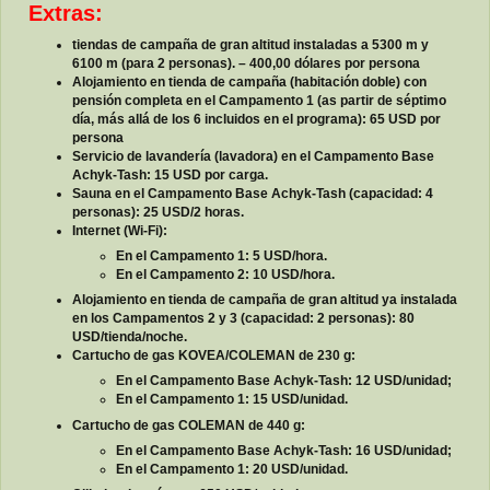
Extras:
tiendas de campaña de gran altitud instaladas a 5300 m y
6100 m (para 2 personas). – 400,00 dólares por persona
Alojamiento en tienda de campaña (habitación doble) con
pensión completa en el Campamento 1 (as partir de séptimo
día, más allá de los 6 incluidos en el programa): 65 USD por
persona
Servicio de lavandería (lavadora) en el Campamento Base
Achyk-Tash: 15 USD por carga.
Sauna en el Campamento Base Achyk-Tash (capacidad: 4
personas): 25 USD/2 horas.
Internet (Wi-Fi):
En el Campamento 1: 5 USD/hora.
En el Campamento 2: 10 USD/hora.
Alojamiento en tienda de campaña de gran altitud ya instalada
en los Campamentos 2 y 3 (capacidad: 2 personas): 80
USD/tienda/noche.
Cartucho de gas KOVEA/COLEMAN de 230 g:
En el Campamento Base Achyk-Tash: 12 USD/unidad;
En el Campamento 1: 15 USD/unidad.
Cartucho de gas COLEMAN de 440 g:
En el Campamento Base Achyk-Tash: 16 USD/unidad;
En el Campamento 1: 20 USD/unidad.