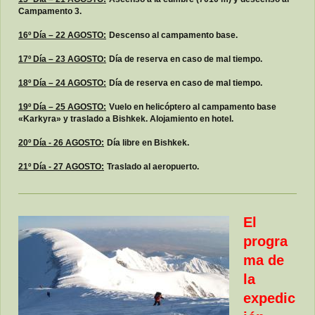
Campamento 3.
16º Día – 22 AGOSTO:
Descenso al campamento base.
17º Día – 23 AGOSTO:
Día de reserva en caso de mal tiempo.
18º Día – 24 AGOSTO:
Día de reserva en caso de mal tiempo.
19º Día – 25 AGOSTO:
Vuelo en helicóptero al campamento base
«Karkyra» y traslado a Bishkek. Alojamiento en hotel.
20º Día - 26 AGOSTO:
Día libre en Bishkek.
21º Día - 27 AGOSTO:
Traslado al aeropuerto.
El
progra
ma de
la
expedic