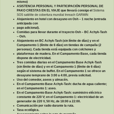
mismo)
ASISTENCIA PERSONAL Y PARTICIPACIÓN PERSONAL DE
PAKO CRESTAS EN EL VIAJE que llevará consigo el
Sistema
SOS satélite de cobertura mundial Inreach GARMIN
Alojamiento en hotel con desayuno en Osh – 1 noche (entrada
anticipada con
pago adicional).
Comidas para llevar durante el trayecto Osh – BC Achyk-Tash
– Osh.
Alojamiento en BC Achyk-Tash (sin límite de días) y en el
Campamento 1 (límite de 6 días) en tiendas de campaña (2
personas). Cada tienda está equipada con colchones y
plataformas de madera. En el Campamento Base, cada tienda
dispone de electricidad.
Tres comidas diarias en el Campamento Base Achyk-Tash
(sin l
í
mite de d
í
as) y en el Campamento 1 (l
í
mite de 6 d
í
as)
seg
ú
n el sistema de buffet. En el Campamento 1 se ofrece un
desayuno temprano de 3:00 a 4:00, previa solicitud.
Uso del comedor, aseos y almacén.
En el Campamento Base Achyk-Tash: ducha de agua caliente;
en el Campamento 1: aseo.
En el Campamento Base Achyk-Tash: suministro eléctrico
constante de 220 V; en el Campamento 1: electricidad de un
generador de 220 V, 50 Hz, de 18:00 a 22:00.
Comunicación por radio durante la ruta.
Tasa ecológica.