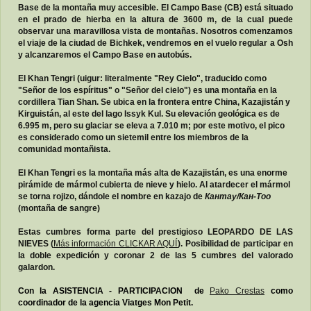
Base de la montaña muy accesible. El Campo Base (CB) está situado
en el prado de hierba en la altura de 3600 m, de la cual puede
observar una maravillosa vista de montañas. Nosotros comenzamos
el viaje de la c
iudad de Bichkek, vendremos en el vuelo regular a Osh
y alcanzaremos el Campo Base en autobús.
El Khan Tengri (uigur: literalmente "Rey Cielo", traducido como
"Señor de los espíritus" o "Señor del cielo") es una montaña en la
cordillera Tian Shan. Se ubica en la frontera entre China, Kazajistán y
Kirguistán, al este del lago Issyk Kul. Su elevación geológica es de
6.995 m, pero su glaciar se eleva a 7.010 m; por este motivo, el pico
es considerado como un sietemil entre los miembros de la
comunidad montañista.
El Khan Tengri es la montaña más alta de Kazajistán, es una enorme
pirámide de mármol cubierta de nieve y hielo. Al atardecer el mármol
se torna rojizo, dándole el nombre en kazajo de
Кантау/Кан-Тоо
(montaña de sangre)
Estas cumbres forma parte del prestigioso LEOPARDO DE LAS
NIEVES (
Más información CLICKAR AQUÍ
). Posibilidad de participar en
la doble expedición y coronar 2 de las 5 cumbres del valorado
galardon.
Con la ASISTENCIA - PARTICIPACION de
Pako Crestas
como
coordinador de la agencia Viatges Mon Petit.