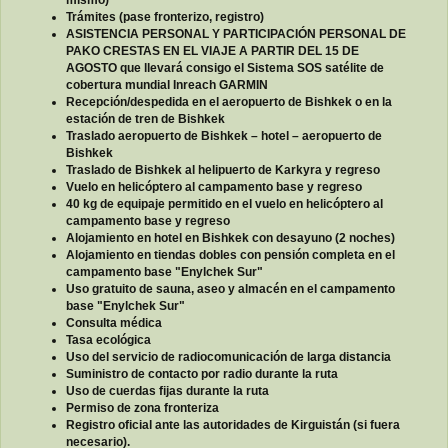
Trámites (pase fronterizo, registro)
ASISTENCIA PERSONAL Y PARTICIPACIÓN PERSONAL DE
PAKO CRESTAS EN EL VIAJE A PARTIR DEL 15 DE
AGOSTO
que llevará consigo el
Sistema SOS satélite de
cobertura mundial Inreach GARMIN
Recepción/despedida en el aeropuerto de Bishkek o en la
estación de tren de Bishkek
Traslado aeropuerto de Bishkek – hotel – aeropuerto de
Bishkek
Traslado de Bishkek al helipuerto de Karkyra y regreso
Vuelo en helicóptero al campamento base y regreso
40 kg de equipaje permitido en el vuelo en helicóptero al
campamento base y regreso
Alojamiento en hotel en Bishkek con desayuno (2 noches)
Alojamiento en tiendas dobles con pensión completa en el
campamento base "Enylchek Sur"
Uso gratuito de sauna, aseo y almacén en el campamento
base "Enylchek Sur"
Consulta médica
Tasa ecológica
Uso del servicio de radiocomunicación de larga distancia
Suministro de contacto por radio durante la ruta
Uso de cuerdas fijas durante la ruta
Permiso de zona fronteriza
Registro oficial ante las autoridades de Kirguistán (si fuera
necesario).