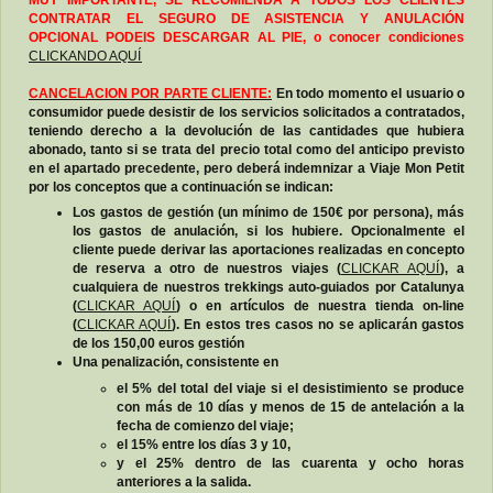
MUY IMPORTANTE, SE RECOMIENDA A TODOS LOS CLIENTES
CONTRATAR EL SEGURO DE ASISTENCIA Y ANULACIÓN
OPCIONAL PODEIS DESCARGAR AL PIE, o conocer condiciones
CLICKANDO AQUÍ
CANCELACION POR PARTE CLIENTE:
En todo momento el usuario o
consumidor puede desistir de los servicios solicitados a contratados,
teniendo derecho a la devolución de las cantidades que hubiera
abonado, tanto si se trata del precio total como del anticipo previsto
en el apartado precedente, pero deberá indemnizar a Viaje Mon Petit
por los conceptos que a continuación se indican:
Los gastos de gestión (un mínimo de 150€ por persona), más
los gastos de anulación, si los hubiere. Opcionalmente el
cliente puede derivar las aportaciones realizadas en concepto
de reserva a otro de nuestros viajes (
CLICKAR AQUÍ
), a
cualquiera de nuestros trekkings auto-guiados por Catalunya
(
CLICKAR AQUÍ
) o en artículos de nuestra tienda on-line
(
CLICKAR AQUÍ
). En estos tres casos no se aplicarán gastos
de los 150,00 euros gestión
Una penalización, consistente en
el 5% del total del viaje si el desistimiento se produce
con más de 10 días y menos de 15 de antelación a la
fecha de comienzo del viaje;
el 15% entre los días 3 y 10,
y el 25% dentro de las cuarenta y ocho horas
anteriores a la salida.