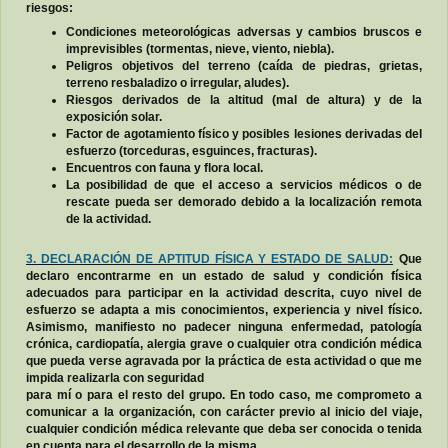
riesgos:
Condiciones meteorológicas adversas y cambios bruscos e
imprevisibles (tormentas, nieve, viento, niebla).
Peligros objetivos del terreno (caída de piedras, grietas,
terreno resbaladizo o irregular, aludes).
Riesgos derivados de la altitud (mal de altura) y de la
exposición solar.
Factor de agotamiento físico y posibles lesiones derivadas del
esfuerzo (torceduras, esguinces, fracturas).
Encuentros con fauna y flora local.
La posibilidad de que el acceso a servicios médicos o de
rescate pueda ser demorado debido a la localización remota
de la actividad.
3. DECLARACIÓN DE APTITUD FÍSICA Y ESTADO DE SALUD:
Que
declaro encontrarme en un estado de salud y condición física
adecuados para participar en la actividad descrita, cuyo nivel de
esfuerzo se adapta a mis conocimientos, experiencia y nivel físico.
Asimismo, manifiesto no padecer ninguna enfermedad, patología
crónica, cardiopatía, alergia grave o cualquier otra condición médica
que pueda verse agravada por la práctica de esta actividad o que me
impida realizarla con seguridad
para mí o para el resto del grupo. En todo caso, me comprometo a
comunicar a la organización, con carácter previo al inicio del viaje,
cualquier condición médica relevante que deba ser conocida o tenida
en cuenta para el desarrollo de la misma.