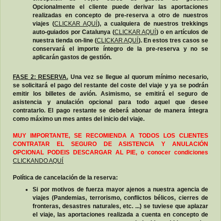
Opcionalmente el cliente puede derivar las aportaciones
realizadas en concepto de pre-reserva a otro de nuestros
viajes (
CLICKAR AQUÍ
), a cualquiera de nuestros trekkings
auto-guiados por Catalunya (
CLICKAR AQUÍ
) o en artículos de
nuestra tienda on-line (
CLICKAR AQUÍ
). En estos tres casos se
conservará el importe íntegro de la pre-reserva y no se
aplicarán gastos de gestión.
FASE 2: RESERVA.
Una vez se llegue al quorum mínimo necesario,
se solicitará el pago del restante del coste del viaje y ya se podrán
emitir los billetes de avión. Asimismo, se emitirá el seguro de
asistencia y anulación opcional para todo aquel que desee
contratarlo. E
l pago restante se deberá abonar de manera íntegra
como máximo un mes antes del inicio del viaje.
MUY IMPORTANTE, SE RECOMIENDA A TODOS LOS CLIENTES
CONTRATAR EL SEGURO DE ASISTENCIA Y ANULACIÓN
OPCIONAL PODEIS DESCARGAR AL PIE, o conocer condiciones
CLICKANDO AQUÍ
Política de cancelación de la reserva:
Si por motivos de fuerza mayor ajenos a nuestra agencia de
viajes (Pandemias, terrorismo, conflictos bélicos, cierres de
fronteras, desastres naturales, etc. ...) se tuviese que aplazar
el viaje, las aportaciones realizada a cuenta en concepto de