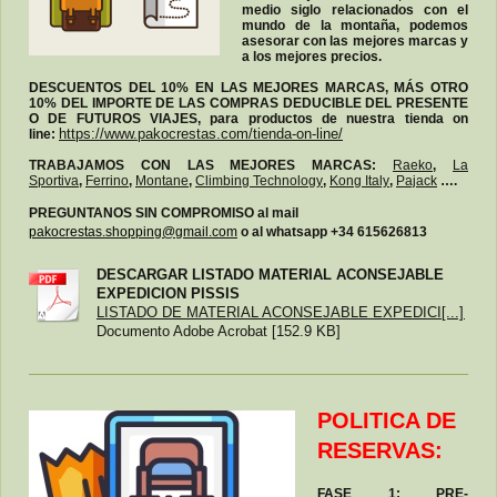
medio siglo relacionados con el
mundo de la montaña, podemos
asesorar con las mejores marcas y
a los mejores precios.
DESCUENTOS DEL 10% EN LAS MEJORES MARCAS, MÁS OTRO
10% DEL IMPORTE DE LAS COMPRAS DEDUCIBLE DEL PRESENTE
O DE FUTUROS VIAJES, para productos de nuestra tienda on
line:
https://www.pakocrestas.com/tienda-on-line/
TRABAJAMOS CON LAS MEJORES MARCAS:
Raeko
,
La
Sportiva
,
Ferrino
,
Montane
,
Climbing Technology
,
Kong Italy
,
Pajack
….
PREGUNTANOS SIN COMPROMISO al mail
pakocrestas.shopping@gmail.com
o al whatsapp +34 615626813
DESCARGAR LISTADO MATERIAL ACONSEJABLE
EXPEDICION PISSIS
LISTADO DE MATERIAL ACONSEJABLE EXPEDICI[...]
Documento Adobe Acrobat [152.9 KB]
POLITICA DE
RESERVAS:
FASE 1: PRE-