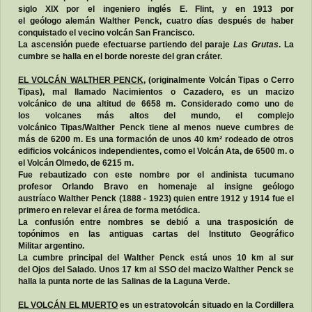
siglo XIX por el ingeniero inglés E. Flint, y en 1913 por
el geólogo alemán Walther Penck, cuatro días después de haber
conquistado el vecino volcán San Francisco.
La ascensión puede efectuarse partiendo del paraje
Las Grutas
. La
cumbre se halla en el borde noreste del gran cráter.
EL VOLCÁN WALTHER PENCK
, (originalmente Volcán Tipas o Cerro
Tipas), mal llamado Nacimientos o Cazadero, es un macizo
volcánico de una altitud de 6658 m. Considerado como uno de
los volcanes más altos del mundo, el complejo
volcánico Tipas/Walther Penck tiene al menos nueve cumbres de
más de 6200 m. Es una formación de unos 40 km² rodeado de otros
edificios volcánicos independientes, como el Volcán Ata, de 6500 m. o
el Volcán Olmedo, de 6215 m.
Fue rebautizado con este nombre por el andinista tucumano
profesor Orlando Bravo en homenaje al insigne geólogo
austríaco Walther Penck (1888 - 1923) quien entre 1912 y 1914 fue el
primero en relevar el área de forma metódica.
La confusión entre nombres se debió a una trasposición de
topónimos en las antiguas cartas del Instituto Geográfico
Militar argentino.
La cumbre principal del Walther Penck está unos 10 km al sur
del Ojos del Salado. Unos 17 km al SSO del macizo Walther Penck se
halla la punta norte de las Salinas de la Laguna Verde.
EL VOLCÁN EL MUERTO
es un estratovolcán situado en la Cordillera