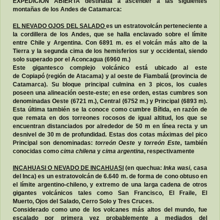
EXPEDICION ABIERTA destinada a ascender a las siguientes
montañas de los Andes de Catamarca:
EL NEVADO OJOS DEL SALADO
es un estratovolcán perteneciente a
la cordillera de los Andes, que se halla enclavado sobre el límite
entre Chile y Argentina. Con 6891 m. es el volcán más alto de la
Tierra y la segunda cima de los hemisferios sur y occidental, siendo
solo superado por el Aconcagua (6960 m.)
Este gigantesco complejo volcánico está ubicado al este
de Copiapó (región de Atacama) y al oeste de Fiambalá (provincia de
Catamarca). Su bloque principal culmina en 3 picos, los cuales
poseen una alineación oeste-este; en ese orden, estas cumbres son
denominadas Oeste (6721 m.), Central (6752 m.) y Principal (6893 m).
Esta última también se la conoce como cumbre Bífida, en razón de
que remata en dos torreones rocosos de igual altitud, los que se
encuentran distanciados por alrededor de 50 m en línea recta y un
desnivel de 30 m de profundidad.
Estas dos cotas máximas del pico
Principal son denominadas:
torreón Oeste
y
torreón Este
, también
conocidas como
cima chilena
y
cima argentina
, respectivamente
INCAHUASI O NEVADO DE INCAHUASI
(en quechua:
Inka wasi
, casa
del Inca) es un estratovolcán de 6.640 m. de forma de cono obtuso en
el límite argentino-chileno, y extremo de una larga cadena de otros
gigantes volcánicos tales como San Francisco, El Fraile, El
Muerto, Ojos del Salado, Cerro Solo y Tres Cruces.
Considerado como uno de los volcanes más altos del mundo, fue
escalado por primera vez probablemente a mediados del