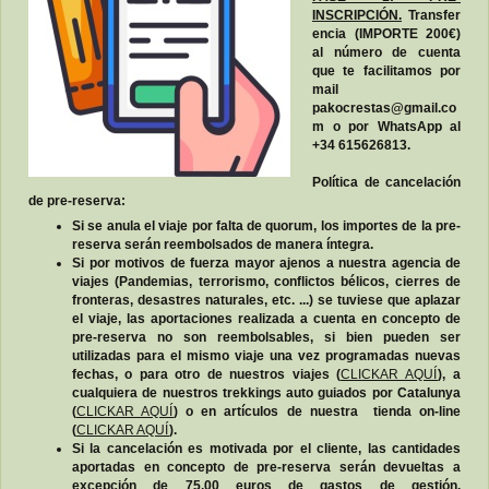
INSCRIPCIÓN.
Transfer
encia (IMPORTE 200€)
al número de cuenta
que te facilitamos por
mail
pakocrestas@gmail.co
m o por WhatsApp al
+34 615626813.
Política de cancelación
de pre-reserva:
Si se anula el viaje por falta de quorum, los importes de la pre-
reserva serán reembolsados de manera íntegra.
Si por motivos de fuerza mayor ajenos a nuestra agencia de
viajes (Pandemias, terrorismo, conflictos bélicos, cierres de
fronteras, desastres naturales, etc. ...) se tuviese que aplazar
el viaje, las aportaciones realizada a cuenta en concepto de
pre-reserva no son reembolsables, si bien pueden ser
utilizadas para el mismo viaje una vez programadas nuevas
fechas, o para otro de nuestros viajes (
CLICKAR AQUÍ
), a
cualquiera de nuestros trekkings auto guiados por Catalunya
(
CLICKAR AQUÍ
) o en artículos de nuestra tienda on-line
(
CLICKAR AQUÍ
).
Si la cancelación es motivada por el cliente, las cantidades
aportadas en concepto de pre-reserva serán devueltas a
excepción de 75,00 euros de gastos de gestión.