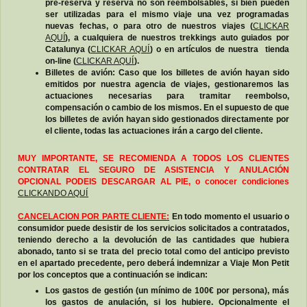
pre-reserva y reserva no son reembolsables, si bien pueden
ser utilizadas para el mismo viaje una vez programadas
nuevas fechas, o para otro de nuestros viajes (
CLICKAR
AQUÍ
), a cualquiera de nuestros trekkings auto guiados por
Catalunya (
CLICKAR AQUÍ
) o en artículos de nuestra tienda
on-line (
CLICKAR AQUÍ
).
Billetes de avión: Caso que los billetes de avión hayan sido
emitidos por nuestra agencia de viajes, gestionaremos las
actuaciones necesarias para tramitar reembolso,
compensación o cambio de los mismos. En el supuesto de que
los billetes de avión hayan sido gestionados directamente por
el cliente, todas las actuaciones irán a cargo del cliente.
MUY IMPORTANTE, SE RECOMIENDA A TODOS LOS CLIENTES
CONTRATAR EL SEGURO DE ASISTENCIA Y ANULACIÓN
OPCIONAL PODEIS DESCARGAR AL PIE, o conocer condiciones
CLICKANDO AQUÍ
CANCELACION POR PARTE CLIENTE:
En todo momento el usuario o
consumidor puede desistir de los servicios solicitados a contratados,
teniendo derecho a la devolución de las cantidades que hubiera
abonado, tanto si se trata del precio total como del anticipo previsto
en el apartado precedente, pero deberá indemnizar a Viaje Mon Petit
por los conceptos que a continuación se indican:
Los gastos de gestión (un mínimo de 100€ por persona), más
los gastos de anulación, si los hubiere. Opcionalmente el