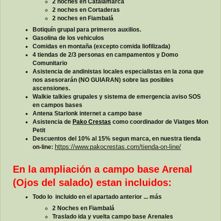
2 noches en Catalamarca
2 noches en Cortaderas
2 noches en Fiambalá
Botiquín grupal para primeros auxilios.
Gasolina de los vehiculos
Comidas en montaña (excepto comida liofilizada)
4 tiendas de 2/3 personas en campamentos y Domo
Comunitario
Asistencia de andinistas locales especialistas en la zona que
nos asesorarán (NO GUIARAN) sobre las posibles
ascensiones.
Walkie talkies grupales y sistema de emergencia aviso SOS
en campos bases
Antena Starlonk internet a campo base
Asistencia de
Pako Crestas
como coordinador de Viatges Mon
Petit
Descuentos del 10% al 15% segun marca, en nuestra tienda
on-line:
https://www.pakocrestas.com/tienda-on-line/
En la ampliación a campo base Arenal
(Ojos del salado) estan incluidos:
Todo lo incluido en el apartado anterior ... más
2 Noches en Fiambalá
Traslado ida y vuelta campo base Arenales