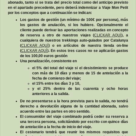
abonado, tanto si se trata del precio total como del anticipo previsto
en el apartado precedente, pero deberá indemnizar a Viaje Mon Petit
por los conceptos que a continuación se indican:
Los gastos de gestión (un mínimo de 100€ por persona), más
los gastos de anulación, si los hubiere. Opcionalmente el
cliente puede derivar las aportaciones realizadas en concepto
de reserva a otro de nuestros viajes (
CLICKAR AQUÍ
), a
cualquiera de nuestros trekkings auto-guiados por Catalunya
(
CLICKAR AQUÍ
) o en artículos de nuestra tienda on-line
(
CLICKAR AQUÍ
). En estos tres casos no se aplicarán gastos
de los 100,00 euros gestión
Una penalización, consistente en
el 5% del total del viaje si el desistimiento se produce
con más de 10 días y menos de 15 de antelación a la
fecha de comienzo del viaje;
el 15% entre los días 3 y 10,
y el 25% dentro de las cuarenta y ocho horas
anteriores a la salida.
De no presentarse a la hora prevista para lo salida, no tendrá
derecho a devolución alguna de la cantidad abonada, salvo
acuerdo entre las partes en otro sentido.
El consumidor del viaje combinado podrá ceder su reserva a
una tercera persona, solicitándolo por escrito con quince días
de antelación a la fecha de inicio del viaje.
El cesionario tendrá que reunir los mismos requisitos que