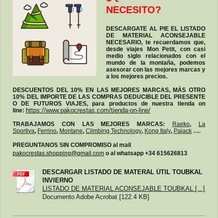
NECESITO?
DESCARGATE AL PIE EL LISTADO
DE MATERIAL ACONSEJABLE
NECESARIO, te recuerdamos que,
desde viajes Mon Petit, con casi
medio siglo relacionados con el
mundo de la montaña, podemos
asesorar con las mejores marcas y
a los mejores precios.
DESCUENTOS DEL 10% EN LAS MEJORES MARCAS, MÁS OTRO
10% DEL IMPORTE DE LAS COMPRAS DEDUCIBLE DEL PRESENTE
O DE FUTUROS VIAJES, para productos de nuestra tienda on
line:
https://www.pakocrestas.com/tienda-on-line/
TRABAJAMOS CON LAS MEJORES MARCAS:
Raeko
,
La
Sportiva
,
Ferrino
,
Montane
,
Climbing Technology
,
Kong Italy
,
Pajack
….
PREGUNTANOS SIN COMPROMISO al mail
pakocrestas.shopping@gmail.com
o al whatsapp +34 615626813
DESCARGAR LISTADO DE MATERAL ÚTIL TOUBKAL
INVIERNO
LISTADO DE MATERIAL ACONSEJABLE TOUBKAL [...]
Documento Adobe Acrobat [122.4 KB]