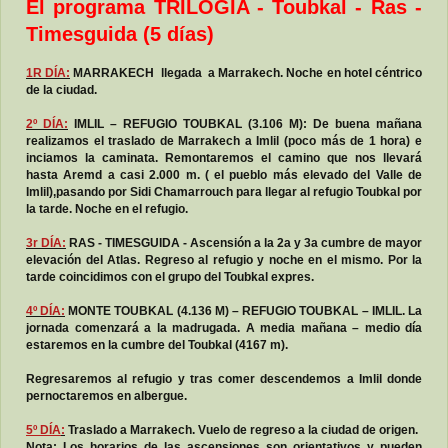
El programa TRILOGIA - Toubkal - Ras -
Timesguida (5 días)
1R DÍA
:
MARRAKECH llegada a Marrakech. Noche en hotel céntrico
de la ciudad.
2º DÍA
:
IMLIL – REFUGIO TOUBKAL (3.106 M):
De buena mañana
realizamos el traslado de Marrakech a Imlil (poco más de 1 hora) e
inciamos la caminata. Remontaremos el camino que nos llevará
hasta Aremd a casi 2.000 m. ( el pueblo más elevado del Valle de
Imlil),pasando por Sidi Chamarrouch para llegar al refugio Toubkal por
la tarde. Noche en el refugio.
3r DÍA
:
RAS - TIMESGUIDA - Ascensión a la 2a y 3a cumbre de mayor
elevación del Atlas. Regreso al refugio y noche en el mismo. Por la
tarde coincidimos con el grupo del Toubkal expres.
4º DÍA
:
MONTE TOUBKAL (4.136 M) – REFUGIO TOUBKAL – IMLIL. La
jornada comenzará a la madrugada. A media mañana – medio día
estaremos en la cumbre del Toubkal (4167 m).
Regresaremos al refugio y tras comer descendemos a Imlil donde
pernoctaremos en albergue.
5º DÍA
:
Traslado a Marrakech. Vuelo de regreso a la ciudad de origen.
Nota: Los horarios de las ascensiones son orientativos y pueden