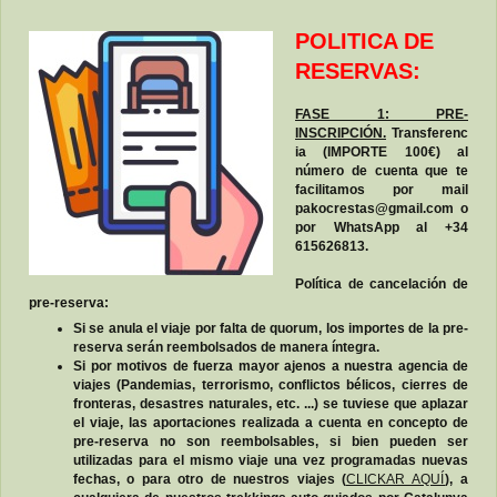
POLITICA DE
RESERVAS:
FASE 1: PRE-
INSCRIPCIÓN.
Transferenc
ia (IMPORTE 100€) al
número de cuenta que te
facilitamos por mail
pakocrestas@gmail.com o
por WhatsApp al +34
615626813.
Política de cancelación de
pre-reserva:
Si se anula el viaje por falta de quorum, los importes de la pre-
reserva serán reembolsados de manera íntegra.
Si por motivos de fuerza mayor ajenos a nuestra agencia de
viajes (Pandemias, terrorismo, conflictos bélicos, cierres de
fronteras, desastres naturales, etc. ...) se tuviese que aplazar
el viaje, las aportaciones realizada a cuenta en concepto de
pre-reserva no son reembolsables, si bien pueden ser
utilizadas para el mismo viaje una vez programadas nuevas
fechas, o para otro de nuestros viajes (
CLICKAR AQUÍ
), a