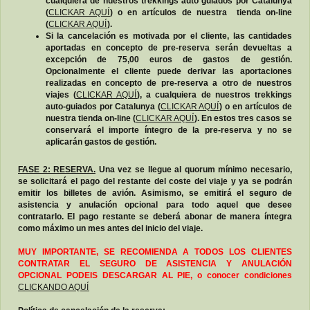
cualquiera de nuestros trekkings auto guiados por Catalunya
(
CLICKAR AQUÍ
) o en artículos de nuestra tienda on-line
(
CLICKAR AQUÍ
).
Si la cancelación es motivada por el cliente, las cantidades
aportadas en concepto de pre-reserva serán devueltas a
excepción de 75,00 euros de gastos de gestión.
Opcionalmente el cliente puede derivar las aportaciones
realizadas en concepto de pre-reserva a otro de nuestros
viajes (
CLICKAR AQUÍ
), a cualquiera de nuestros trekkings
auto-guiados por Catalunya (
CLICKAR AQUÍ
) o en artículos de
nuestra tienda on-line (
CLICKAR AQUÍ
). En estos tres casos se
conservará el importe íntegro de la pre-reserva y no se
aplicarán gastos de gestión.
FASE 2: RESERVA.
Una vez se llegue al quorum mínimo necesario,
se solicitará el pago del restante del coste del viaje y ya se podrán
emitir los billetes de avión. Asimismo, se emitirá el seguro de
asistencia y anulación opcional para todo aquel que desee
contratarlo. E
l pago restante se deberá abonar de manera íntegra
como máximo un mes antes del inicio del viaje.
MUY IMPORTANTE, SE RECOMIENDA A TODOS LOS CLIENTES
CONTRATAR EL SEGURO DE ASISTENCIA Y ANULACIÓN
OPCIONAL PODEIS DESCARGAR AL PIE, o conocer condiciones
CLICKANDO AQUÍ