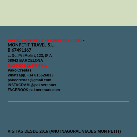
VIATGES MON PETIT - Registre GC-004105
-
MONPETIT TRAVEL S.L.
B 67491167
c. Dc. Pi i Molist, 123, 8º A
08042 BARCELONA
GESTOR DEL PORTAL
Pako Crestas
Whatsapp. +34 615626813
pakocrestas@gmail.com
INSTAGRAM @pakocrestas
FACEBOOK pakocrestas.com
VISITAS DESDE 2016 (AÑO INAGURAL VIAJES MON PETIT)