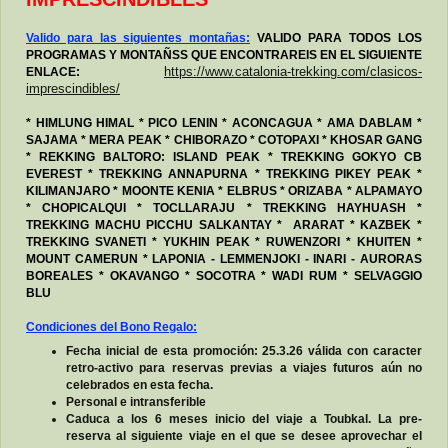
Valido para las siguientes montañas:
VALIDO PARA TODOS LOS
PROGRAMAS Y MONTAÑSS QUE ENCONTRAREIS EN EL SIGUIENTE
ENLACE:
https://www.catalonia-trekking.com/clasicos-
imprescindibles/
* HIMLUNG HIMAL * PICO LENIN * ACONCAGUA * AMA DABLAM *
SAJAMA * MERA PEAK * CHIBORAZO * COTOPAXI * KHOSAR GANG
* REKKING BALTORO: ISLAND PEAK * TREKKING GOKYO CB
EVEREST * TREKKING ANNAPURNA * TREKKING PIKEY PEAK *
KILIMANJARO * MOONTE KENIA * ELBRUS * ORIZABA * ALPAMAYO
* CHOPICALQUI * TOCLLARAJU * TREKKING HAYHUASH *
TREKKING MACHU PICCHU SALKANTAY * ARARAT * KAZBEK *
TREKKING SVANETI * YUKHIN PEAK * RUWENZORI * KHUITEN *
MOUNT CAMERUN * LAPONIA - LEMMENJOKI - INARI - AURORAS
BOREALES * OKAVANGO * SOCOTRA * WADI RUM * SELVAGGIO
BLU
Condiciones del Bono Regalo:
Fecha inicial de esta promoción: 25.3.26 válida con caracter
retro-activo para reservas previas a viajes futuros aún no
celebrados en esta fecha.
Personal e intransferible
Caduca a los 6 meses inicio del viaje a Toubkal. La pre-
reserva al siguiente viaje en el que se desee aprovechar el