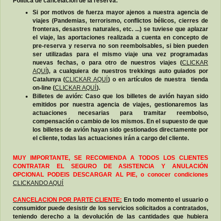
Política de cancelación de la reserva:
Si por motivos de fuerza mayor ajenos a nuestra agencia de
viajes (Pandemias, terrorismo, conflictos bélicos, cierres de
fronteras, desastres naturales, etc. ...) se tuviese que aplazar
el viaje, las aportaciones realizada a cuenta en concepto de
pre-reserva y reserva no son reembolsables, si bien pueden
ser utilizadas para el mismo viaje una vez programadas
nuevas fechas, o para otro de nuestros viajes (
CLICKAR
AQUÍ
), a cualquiera de nuestros trekkings auto guiados por
Catalunya (
CLICKAR AQUÍ
) o en artículos de nuestra tienda
on-line (
CLICKAR AQUÍ
).
Billetes de avión: Caso que los billetes de avión hayan sido
emitidos por nuestra agencia de viajes, gestionaremos las
actuaciones necesarias para tramitar reembolso,
compensación o cambio de los mismos. En el supuesto de que
los billetes de avión hayan sido gestionados directamente por
el cliente, todas las actuaciones irán a cargo del cliente.
MUY IMPORTANTE, SE RECOMIENDA A TODOS LOS CLIENTES
CONTRATAR EL SEGURO DE ASISTENCIA Y ANULACIÓN
OPCIONAL PODEIS DESCARGAR AL PIE, o conocer condiciones
CLICKANDO AQUÍ
CANCELACION POR PARTE CLIENTE:
En todo momento el usuario o
consumidor puede desistir de los servicios solicitados a contratados,
teniendo derecho a la devolución de las cantidades que hubiera