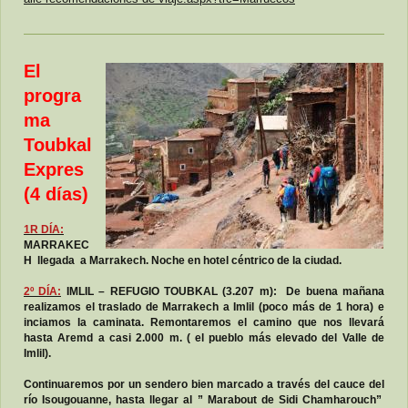
El
progra
ma
Toubkal
Expres
(4 días)
1R DÍA:
MARRAKEC
H llegada a Marrakech. Noche en hotel céntrico de la ciudad.
2º DÍA
:
IMLIL – REFUGIO TOUBKAL (3.207 m): De buena mañana
realizamos el traslado de Marrakech a Imlil (poco más de 1 hora) e
inciamos la caminata. Remontaremos el camino que nos llevará
hasta Aremd a casi 2.000 m. ( el pueblo más elevado del Valle de
Imlil).
Continuaremos por un sendero bien marcado a través del cauce del
río Isougouanne, hasta llegar al ” Marabout de Sidi Chamharouch”