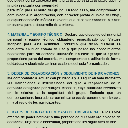
que pueda verse agravada por la práctica de esta actividad o que me
impida realizarla con seguridad
para mí o para el resto del grupo. En todo caso, me comprometo a
comunicar a la organización, con carácter previo al inicio del viaje,
cualquier condición médica relevante que deba ser conocida o tenida
en cuenta para el desarrollo de la misma.
4. MATERIAL Y EQUIPO TÉCNICO:
Declaro que dispongo del material
personal y equipo técnico obligatorio especificado por Viatges
Monpetit para esta actividad. Confirmo que dicho material se
encuentra en buen estado de uso y que poseo los conocimientos
necesarios para su correcta utilización. En caso de que la agencia
proporcione parte del material, me comprometo a utilizarlo de forma
cuidadosa y siguiendo las instrucciones del guía / organizador.
5. DEBER DE COLABORACIÓN Y SEGUIMIENTO DE INDICACIONES:
Me comprometo a actuar con prudencia y a seguir en todo momento
las indicaciones e instrucciones del guía o responsable de la
actividad designado por Viatges Monpetit, cuya autoridad reconozco
en lo relativo a la seguridad del grupo. Entiendo que un
comportamiento imprudente por mi parte puede ponerme en riesgo a
mí y al resto de los participantes.
6. DATOS DE CONTACTO EN CASO DE EMERGENCIA:
A los solos
efectos de poder notificar a una persona de mi confianza en caso de
accidente, urgencia o necesidad, proporciono los siguientes datos: