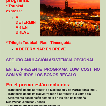
programa:
*
Toubkal
express:
A
DETERMIN
AR EN
BREVE
* Trilogia Toubkal - Ras - Timesguida:
A DETERMINAR EN BREVE
SEGURO ANULACIÓN ASISTENCIA OPCIONAL
EN EL PRESENTE PROGRAMA LOW COST NO
SON VÁLIDOS LOS BONOS REGALO.
En el precio están incluidos:
- Transporté desde aeropuerto a Marrakech y de Marrakech a Imlil .
- Transporte desde Imlil al Marrakech ó aeropuerto la ultimo día
- Alojamiento con pensión completa en los días de montaña .
Desayunos ,comidas , cenas
- Las mulas que transportaran equipajes