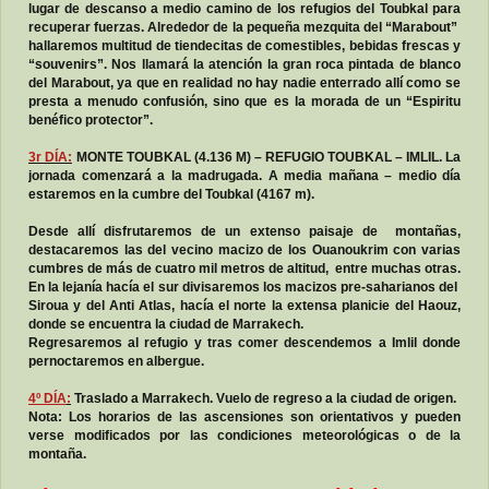
lugar de descanso a medio camino de los refugios del Toubkal para
recuperar fuerzas. Alrededor de la pequeña mezquita del “Marabout”
hallaremos multitud de tiendecitas de comestibles, bebidas frescas y
“souvenirs”. Nos llamará la atención la gran roca pintada de blanco
del Marabout, ya que en realidad no hay nadie enterrado allí como se
presta a menudo confusión, sino que es la morada de un “Espiritu
benéfico protector”.
3r DÍA
:
MONTE TOUBKAL (4.136 M) – REFUGIO TOUBKAL – IMLIL. La
jornada comenzará a la madrugada. A media mañana – medio día
estaremos en la cumbre del Toubkal (4167 m).
Desde allí disfrutaremos de un extenso paisaje de montañas,
destacaremos las del vecino macizo de los Ouanoukrim con varias
cumbres de más de cuatro mil metros de altitud, entre muchas otras.
En la lejanía hacía el sur divisaremos los macizos pre-saharianos del
Siroua y del Anti Atlas, hacía el norte la extensa planicie del Haouz,
donde se encuentra la ciudad de Marrakech.
Regresaremos al refugio y tras comer descendemos a Imlil donde
pernoctaremos en albergue.
4º DÍA
:
Traslado a Marrakech. Vuelo de regreso a la ciudad de origen.
Nota: Los horarios de las ascensiones son orientativos y pueden
verse modificados por las condiciones meteorológicas o de la
montaña.