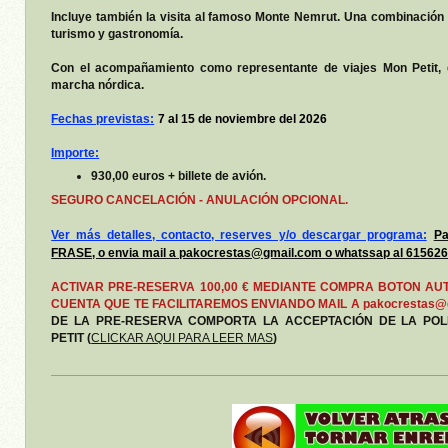
Incluye también la visita al famoso Monte Nemrut. Una combinación 
turismo y gastronomía.
Con el acompañamiento como representante de viajes Mon Petit, de
marcha nórdica.
Fechas previstas:
7 al 15 de noviembre del 2026
Importe:
930,00 euros + billete de avión.
SEGURO CANCELACIÓN - ANULACIÓN OPCIONAL.
Ver más detalles, contacto, reserves y/o descargar programa:
Pa
FRASE, o envia mail a pakocrestas@gmail.com o whatssap al 615626
ACTIVAR PRE-RESERVA 100,00 € MEDIANTE COMPRA BOTON AU
CUENTA QUE TE FACILITAREMOS ENVIANDO MAIL A pakocrestas@
DE LA PRE-RESERVA COMPORTA LA ACCEPTACIÓN DE LA POL
PETIT (
CLICKAR AQUI PARA LEER MAS
)