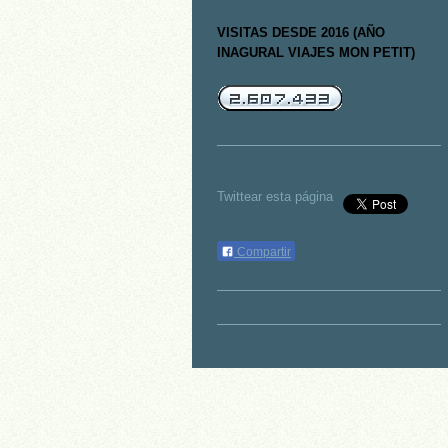
VISITAS DESDE 2016 (AÑO
INAGURAL VIAJES MON PETIT)
Twittear esta página
Compartir