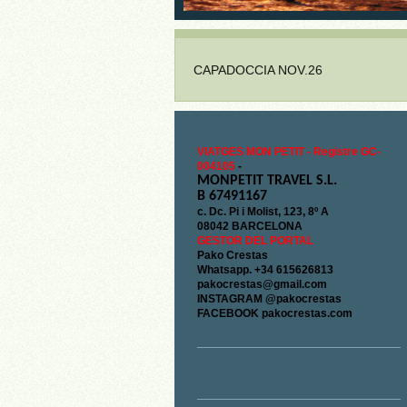
CAPADOCCIA NOV.26
VIATGES MON PETIT - Registre GC-
004105
-
MONPETIT TRAVEL S.L.
B 67491167
c. Dc. Pi i Molist, 123, 8º A
08042 BARCELONA
GESTOR DEL PORTAL
Pako Crestas
Whatsapp. +34 615626813
pakocrestas@gmail.com
INSTAGRAM @pakocrestas
FACEBOOK pakocrestas.com