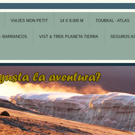
VIAJES MON PETIT
14 X 8.000 M
TOUBKAL - ATLAS
- BARRANCOS
VIST & TREK PLANETA TIERRA
SEGUROS AS