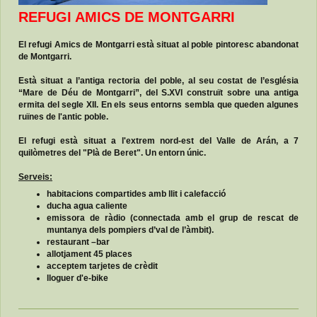
REFUGI AMICS DE MONTGARRI
El refugi Amics de Montgarri està situat al poble pintoresc abandonat
de Montgarri.
Està situat a l’antiga rectoria del poble, al seu costat de l’església
“Mare de Déu de Montgarri”, del S.XVI construït sobre una antiga
ermita del segle XII. En els seus entorns sembla que queden algunes
ruïnes de l'antic poble.
El refugi està situat a l'extrem nord-est del Valle de Arán, a 7
quilòmetres del "Plà de Beret". Un entorn únic.
Serveis:
habitacions compartides amb llit i calefacció
ducha agua caliente
emissora de ràdio (connectada amb el grup de rescat de
muntanya dels pompiers d’val de l’àmbit).
restaurant –bar
allotjament 45 places
acceptem tarjetes de crèdit
lloguer d'e-bike