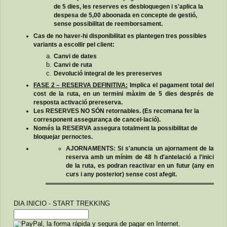
de 5 dies, les reserves es desbloquegen i s'aplica la
despesa de 5,00 aboonada en concepte de gestió,
sense possibilitat de reemborsament.
Cas de no haver-hi disponibilitat es plantegen tres possibles
variants a escollir pel client:
Canvi de dates
Canvi de ruta
Devolució integral de les prereserves
FASE 2 – RESERVA DEFINITIVA:
Implica el pagament total del
cost de la ruta, en un termini màxim de 5 dies després de
resposta activació prereserva.
Les RESERVES NO SÓN retornables. (Es recomana fer la
corresponent assegurança de cancel·lació).
Només la RESERVA assegura totalment la possibilitat de
bloquejar pernoctes.
AJORNAMENTS: Si s'anuncia un ajornament de la
reserva amb un mínim de 48 h d'antelació a l'inici
de la ruta, es podran reactivar en un futur (any en
curs i any posterior) sense cost afegit.
DIA INICIO - START TREKKING