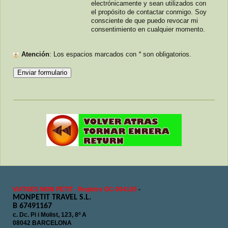
electrónicamente y sean utilizados con
el propósito de contactar conmigo. Soy
consciente de que puedo revocar mi
consentimiento en cualquier momento.
Atención
: Los espacios marcados con
*
son obligatorios.
VIATGES MON PETIT - Registre GC-004105
-
MONPETIT TRAVEL S.L.
B 67491167
c. Dc. Pi i Molist, 123, 8º A
08042 BARCELONA