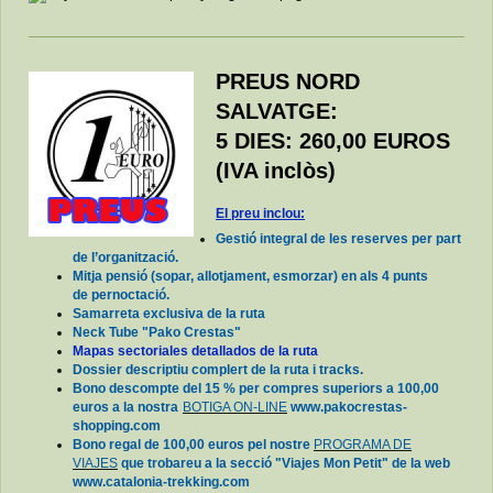
PREUS NORD
SALVATGE:
5 DIES: 260,00 EUROS
(IVA inclòs)
El preu inclou:
Gestió integral de les reserves per part
de l’organització.
Mitja pensió (sopar, allotjament, esmorzar) en als 4 punts
de pernoctació.
Samarreta exclusiva de la ruta
Neck Tube "Pako Crestas"
Mapas sectoriales detallados de la ruta
Dossier descriptiu complert de la ruta i tracks.
Bono descompte del 15 % per compres superiors a 100,00
euros a la nostra
BOTIGA ON-LINE
www.pakocrestas-
shopping.com
Bono regal de 100,00 euros pel nostre
PROGRAMA DE
VIAJES
que trobareu a la secció "Viajes Mon Petit" de la web
www.catalonia-trekking.com