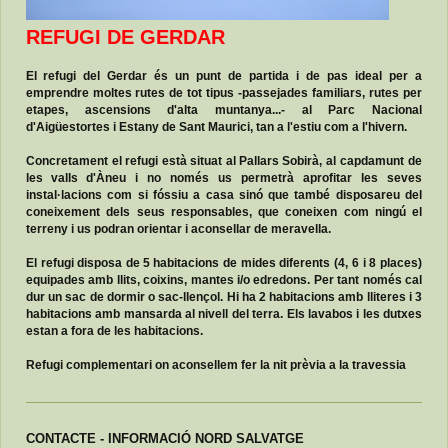
REFUGI DE GERDAR
El
refugi del Gerdar
és un punt de partida i de pas ideal per a
emprendre
moltes
rutes de tot tipus
-passejades familiars, rutes per
etapes, ascensions d'alta muntanya...- al Parc Nacional
d'Aigüestortes i Estany de Sant Maurici, tan a l'estiu com a l'hivern
.
Concretament el refugi està situat al
Pallars Sobirà
, al capdamunt de
les
valls d'Àneu
i no només us permetrà aprofitar les seves
instal·lacions com si fóssiu a casa sinó que també disposareu del
coneixement dels seus responsables, que coneixen com ningú el
terreny i us podran orientar i aconsellar de meravella.
El refugi disposa de
5 habitacions
de mides diferents (4, 6 i 8 places)
equipades amb llits, coixins, mantes i/o edredons. Per tant només cal
dur un sac de dormir o sac-llençol. Hi ha 2 habitacions amb lliteres i 3
habitacions amb mansarda al nivell del terra. Els lavabos i les dutxes
estan a fora de les habitacions.
Refugi complementari on aconsellem fer la nit prèvia a la travessia
CONTACTE - INFORMACIÓ NORD SALVATGE