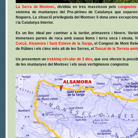
La Serra de Montsec
, dividida en tres massissos pels
congostos 
sistema de muntanyes del Pre-pirineu de Catalunya que separen 
Noguera. La situació privilegiada del Montsec li dona unes excepcion
i la Catalunya Interior.
Es un lloc ideal per caminar a la tardor, primavera i hivern. Varia
immenses partes de roca amb suaus lloms i terra seca i eixuta. V
Corçà, Alsamora i Sant Esteve de la Sarga
, el Congost de Mont Rebe
de Rúbies i els cims mès alt de les Serres, el
Tossal de la Torreta amb
Us presentem un
trekking circular de 3 dies
, que ens ofereix la possib
de les muntanyes del Montsec i els seus vertiginosos congostos