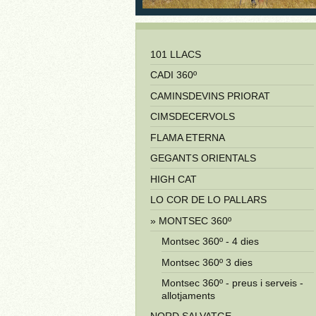
101 LLACS
CADI 360º
CAMINSDEVINS PRIORAT
CIMSDECERVOLS
FLAMA ETERNA
GEGANTS ORIENTALS
HIGH CAT
LO COR DE LO PALLARS
MONTSEC 360º
Montsec 360º - 4 dies
Montsec 360º 3 dies
Montsec 360º - preus i serveis -
allotjaments
NORD SALVATGE