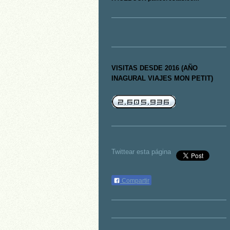
VISITAS DESDE 2016 (AÑO
INAGURAL VIAJES MON PETIT)
Twittear esta página
Compartir