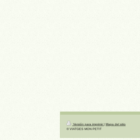
Versión para imprimir
|
Mapa del sitio
© VIATGES MON PETIT