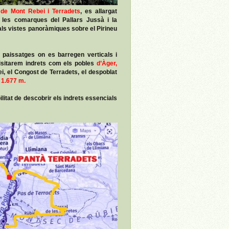
de Mont Rebei i Terradets
, es allargat
les comarques del Pallars Jussà i la
als vistes panoràmiques sobre el Pirineu
t paissatges on es barregen verticals i
isitarem indrets com els pobles
d’Àger,
i, el Congost de Terradets, el despoblat
 1.677 m.
ilitat de descobrir els indrets essencials