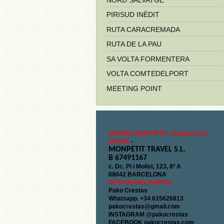
PIRISUD INÈDIT
RUTA CARACREMADA
RUTA DE LA PAU
SA VOLTA FORMENTERA
VOLTA COMTEDELPORT
MEETING POINT
VIATGES MON PETIT - Registre GC-
004105
-
MONPETIT TRAVEL S.L.
B 67491167
c. Dc. Pi i Molist, 123, 8º A
08042 BARCELONA
GESTOR DEL PORTAL
Pako Crestas
Whatsapp. +34 615626813
pakocrestas@gmail.com
INSTAGRAM @pakocrestas
FACEBOOK pakocrestas.com